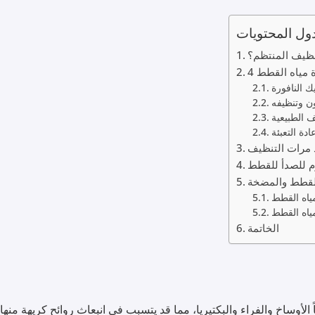
ول المحتويات
تنظيف المنتظم؟
ة مياه القطط
ك النافورة
 وتنظيفه
 الطبيعية
ادة التعبئة
 مرات التنظيف
وم للصدأ للقطط
 القطط والمضخة
مياه القطط
ياه القطط
الخاتمة
لأوساخ والفراء والبكتيريا، مما قد يتسبب في انبعاث روائح كريهة منها 