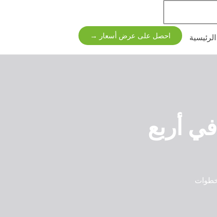
احصل على عرض أسعار →
لرئيسية
في أربع
 خطوات