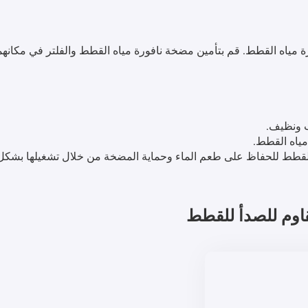
 مياه القطط. قم بتأمين مضخة نافورة مياه القطط والفلتر في مكانهما
ب ونظيف.
مياه القطط.
اه القطط للحفاظ على طعم الماء وحماية المضخة من خلال تشغيلها بشكل
قاوم للصدأ
للقطط