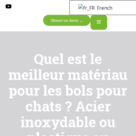
French
Obtenir un devis →
Quel est le
meilleur matériau
pour les bols pour
chats ? Acier
inoxydable ou